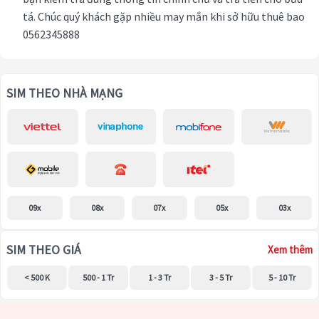
tá. Chúc quý khách gặp nhiều may mắn khi sở hữu thuê bao
0562345888
SIM THEO NHÀ MẠNG
09x
08x
07x
05x
03x
SIM THEO GIÁ
Xem thêm
< 500 K
500 - 1 Tr
1 - 3 Tr
3 - 5 Tr
5 - 10 Tr