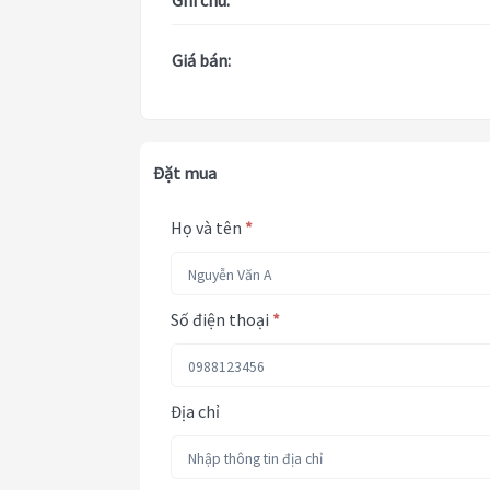
Ghi chú:
Giá bán:
Đặt mua
Họ và tên
*
Số điện thoại
*
Địa chỉ