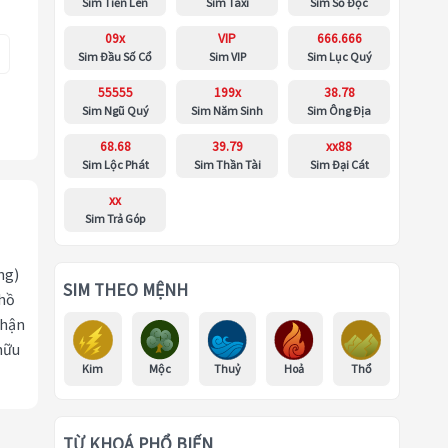
Sim Tiến Lên
Sim Taxi
Sim Số Độc
09x
VIP
666.666
Sim Đầu Số Cổ
Sim VIP
Sim Lục Quý
55555
199x
38.78
Sim Ngũ Quý
Sim Năm Sinh
Sim Ông Địa
68.68
39.79
xx88
Sim Lộc Phát
Sim Thần Tài
Sim Đại Cát
xx
Sim Trả Góp
ng)
SIM THEO MỆNH
 hồ
nhận
hữu
Kim
Mộc
Thuỷ
Hoả
Thổ
TỪ KHOÁ PHỔ BIẾN