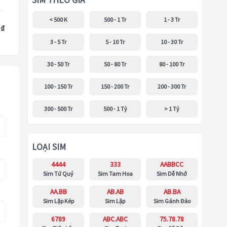
SIM THEO GIÁ
< 500 K
500 - 1 Tr
1 - 3 Tr
 ₫
3 - 5 Tr
5 - 10 Tr
10 - 30 Tr
30 - 50 Tr
50 - 80 Tr
80 - 100 Tr
100 - 150 Tr
150 - 200 Tr
200 - 300 Tr
300 - 500 Tr
500 - 1 Tỷ
> 1 Tỷ
LOẠI SIM
4444
333
AABBCC
Sim Tứ Quý
Sim Tam Hoa
Sim Dễ Nhớ
AA.BB
AB.AB
AB.BA
Sim Lặp Kép
Sim Lặp
Sim Gánh Đảo
6789
ABC.ABC
75.78.78