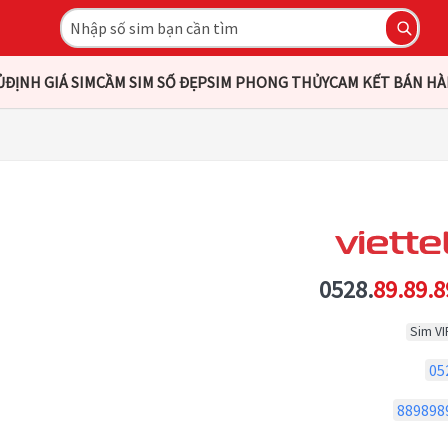
Ủ
ĐỊNH GIÁ SIM
CẦM SIM SỐ ĐẸP
SIM PHONG THỦY
CAM KẾT BÁN H
0528.
89.89.8
Sim VI
05
889898