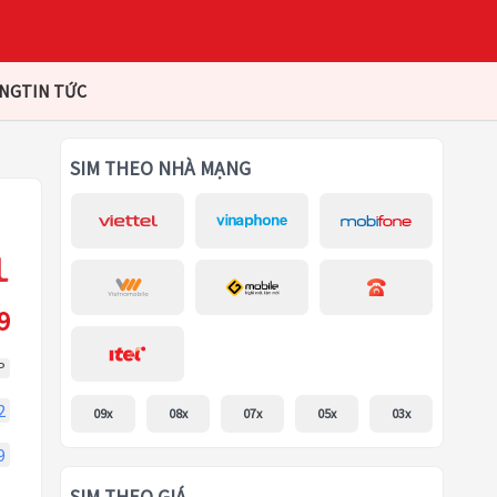
ÀNG
TIN TỨC
SIM THEO NHÀ MẠNG
9
P
2
09x
08x
07x
05x
03x
9