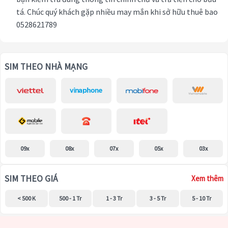
tá. Chúc quý khách gặp nhiều may mắn khi sở hữu thuê bao
0528621789
SIM THEO NHÀ MẠNG
09x
08x
07x
05x
03x
SIM THEO GIÁ
Xem thêm
< 500 K
500 - 1 Tr
1 - 3 Tr
3 - 5 Tr
5 - 10 Tr