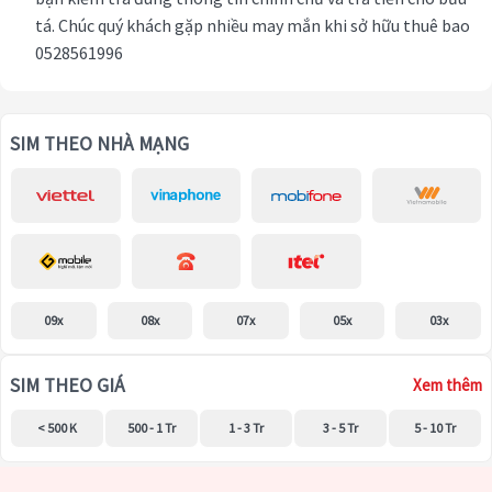
tá. Chúc quý khách gặp nhiều may mắn khi sở hữu thuê bao
0528561996
SIM THEO NHÀ MẠNG
09x
08x
07x
05x
03x
SIM THEO GIÁ
Xem thêm
< 500 K
500 - 1 Tr
1 - 3 Tr
3 - 5 Tr
5 - 10 Tr