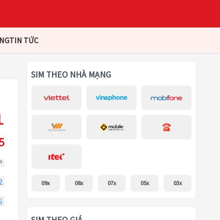
ÀNG
TIN TỨC
SIM THEO NHÀ MẠNG
5
P
2
09x
08x
07x
05x
03x
5