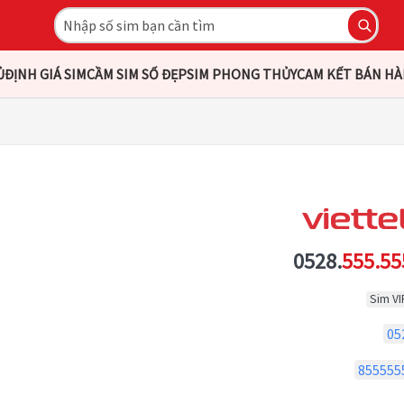
Ủ
ĐỊNH GIÁ SIM
CẦM SIM SỐ ĐẸP
SIM PHONG THỦY
CAM KẾT BÁN H
0528.
555.55
Sim VI
05
855555