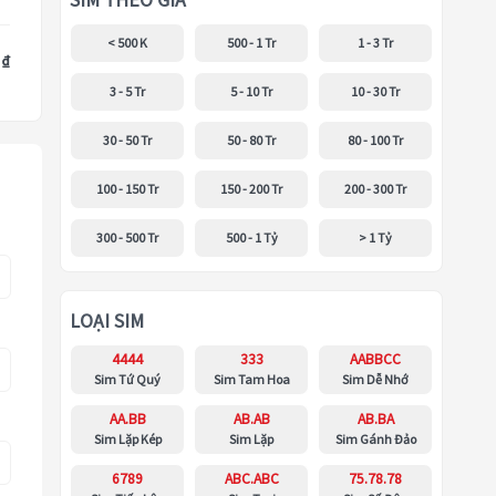
SIM THEO GIÁ
< 500 K
500 - 1 Tr
1 - 3 Tr
 ₫
3 - 5 Tr
5 - 10 Tr
10 - 30 Tr
30 - 50 Tr
50 - 80 Tr
80 - 100 Tr
100 - 150 Tr
150 - 200 Tr
200 - 300 Tr
300 - 500 Tr
500 - 1 Tỷ
> 1 Tỷ
LOẠI SIM
4444
333
AABBCC
Sim Tứ Quý
Sim Tam Hoa
Sim Dễ Nhớ
AA.BB
AB.AB
AB.BA
Sim Lặp Kép
Sim Lặp
Sim Gánh Đảo
6789
ABC.ABC
75.78.78