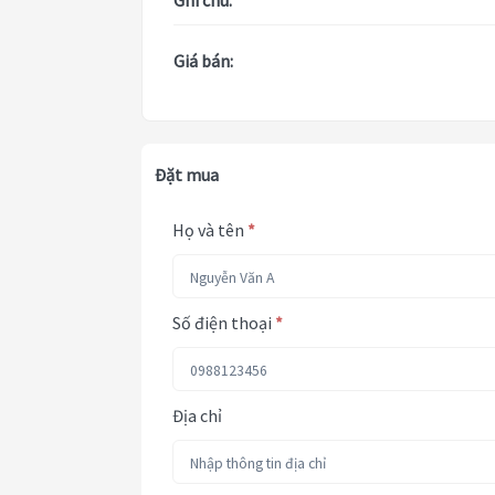
Ghi chú:
Giá bán:
Đặt mua
Họ và tên
*
Số điện thoại
*
Địa chỉ