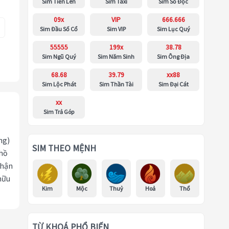
Sim Tiến Lên
Sim Taxi
Sim Số Độc
09x
VIP
666.666
Sim Đầu Số Cổ
Sim VIP
Sim Lục Quý
55555
199x
38.78
Sim Ngũ Quý
Sim Năm Sinh
Sim Ông Địa
68.68
39.79
xx88
Sim Lộc Phát
Sim Thần Tài
Sim Đại Cát
xx
Sim Trả Góp
ng)
SIM THEO MỆNH
 hồ
nhận
hữu
Kim
Mộc
Thuỷ
Hoả
Thổ
TỪ KHOÁ PHỔ BIẾN