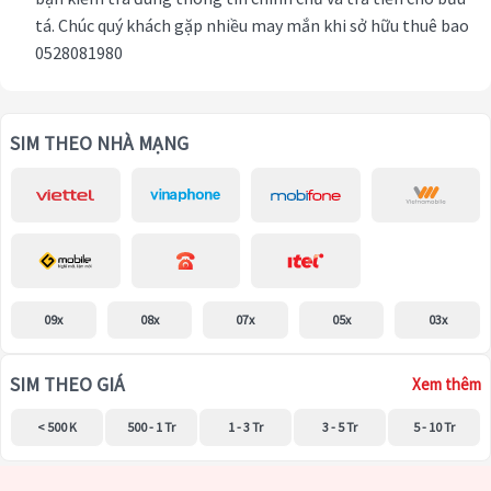
tá. Chúc quý khách gặp nhiều may mắn khi sở hữu thuê bao
0528081980
SIM THEO NHÀ MẠNG
09x
08x
07x
05x
03x
SIM THEO GIÁ
Xem thêm
< 500 K
500 - 1 Tr
1 - 3 Tr
3 - 5 Tr
5 - 10 Tr