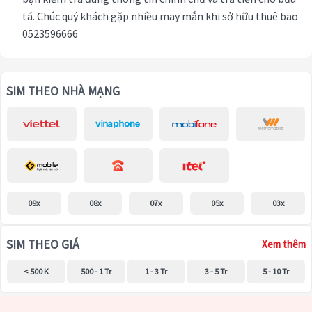
tá. Chúc quý khách gặp nhiều may mắn khi sở hữu thuê bao
0523596666
SIM THEO NHÀ MẠNG
09x
08x
07x
05x
03x
SIM THEO GIÁ
Xem thêm
< 500 K
500 - 1 Tr
1 - 3 Tr
3 - 5 Tr
5 - 10 Tr