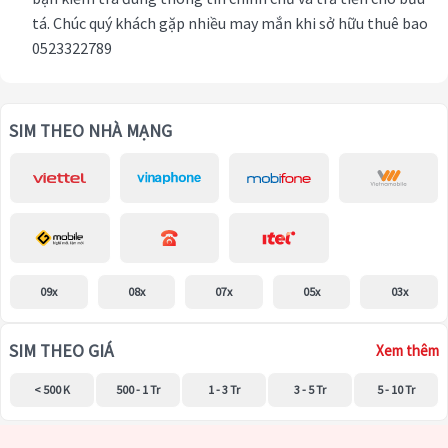
tá. Chúc quý khách gặp nhiều may mắn khi sở hữu thuê bao
0523322789
SIM THEO NHÀ MẠNG
09x
08x
07x
05x
03x
SIM THEO GIÁ
Xem thêm
< 500 K
500 - 1 Tr
1 - 3 Tr
3 - 5 Tr
5 - 10 Tr