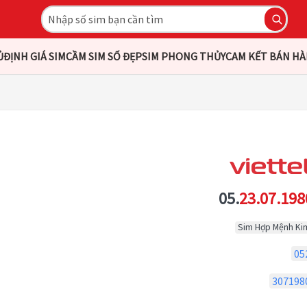
Ủ
ĐỊNH GIÁ SIM
CẦM SIM SỐ ĐẸP
SIM PHONG THỦY
CAM KẾT BÁN H
05.
23.07.198
Sim Hợp Mệnh Ki
05
307198