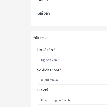
Ghi chú:
Giá bán:
Đặt mua
Họ và tên
*
Số điện thoại
*
Địa chỉ