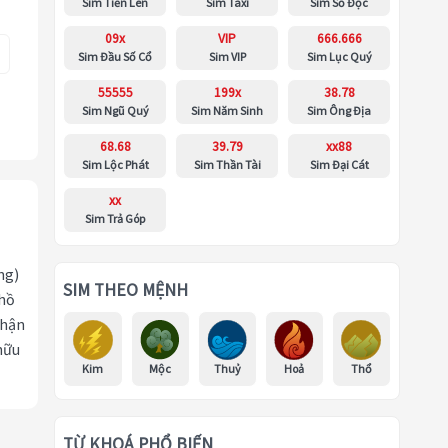
Sim Tiến Lên
Sim Taxi
Sim Số Độc
09x
VIP
666.666
Sim Đầu Số Cổ
Sim VIP
Sim Lục Quý
55555
199x
38.78
Sim Ngũ Quý
Sim Năm Sinh
Sim Ông Địa
68.68
39.79
xx88
Sim Lộc Phát
Sim Thần Tài
Sim Đại Cát
xx
Sim Trả Góp
ng)
SIM THEO MỆNH
 hồ
nhận
hữu
Kim
Mộc
Thuỷ
Hoả
Thổ
TỪ KHOÁ PHỔ BIẾN