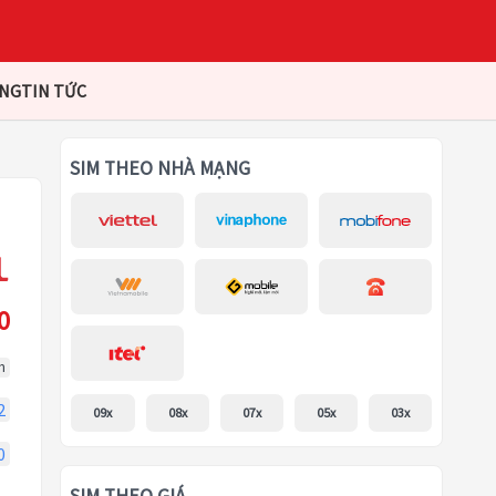
ÀNG
TIN TỨC
SIM THEO NHÀ MẠNG
0
m
2
09x
08x
07x
05x
03x
0