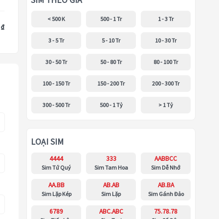
SIM THEO GIÁ
< 500 K
500 - 1 Tr
1 - 3 Tr
 ₫
3 - 5 Tr
5 - 10 Tr
10 - 30 Tr
30 - 50 Tr
50 - 80 Tr
80 - 100 Tr
100 - 150 Tr
150 - 200 Tr
200 - 300 Tr
300 - 500 Tr
500 - 1 Tỷ
> 1 Tỷ
LOẠI SIM
4444
333
AABBCC
Sim Tứ Quý
Sim Tam Hoa
Sim Dễ Nhớ
AA.BB
AB.AB
AB.BA
Sim Lặp Kép
Sim Lặp
Sim Gánh Đảo
6789
ABC.ABC
75.78.78