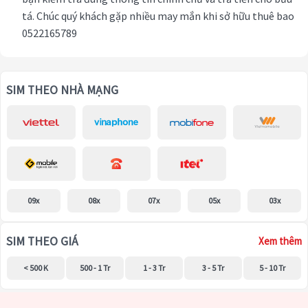
tá. Chúc quý khách gặp nhiều may mắn khi sở hữu thuê bao
0522165789
SIM THEO NHÀ MẠNG
09x
08x
07x
05x
03x
SIM THEO GIÁ
Xem thêm
< 500 K
500 - 1 Tr
1 - 3 Tr
3 - 5 Tr
5 - 10 Tr