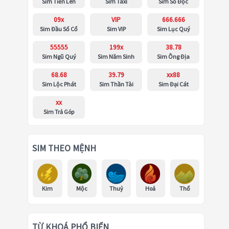
Sim Tiến Lên
Sim Taxi
Sim Số Độc
09x
VIP
666.666
Sim Đầu Số Cổ
Sim VIP
Sim Lục Quý
55555
199x
38.78
Sim Ngũ Quý
Sim Năm Sinh
Sim Ông Địa
68.68
39.79
xx88
Sim Lộc Phát
Sim Thần Tài
Sim Đại Cát
xx
Sim Trả Góp
SIM THEO MỆNH
Kim
Mộc
Thuỷ
Hoả
Thổ
TỪ KHOÁ PHỔ BIẾN