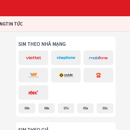
ÀNG
TIN TỨC
SIM THEO NHÀ MẠNG
09x
08x
07x
05x
03x