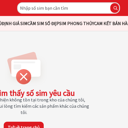
Ủ
ĐỊNH GIÁ SIM
CẦM SIM SỐ ĐẸP
SIM PHONG THỦY
CAM KẾT BÁN H
ìm thấy số sim yêu cầu
hiện không tồn tại trong kho của chúng tôi,
Vui lòng tìm kiếm các sản phẩm khác của chúng
tôi.
Trở về trang chủ