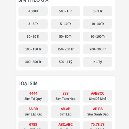
SIM THEO GIÁ
< 500 K
500 - 1 Tr
1 - 3 Tr
3 - 5 Tr
5 - 10 Tr
10 - 30 Tr
30 - 50 Tr
50 - 80 Tr
80 - 100 Tr
100 - 150 Tr
150 - 200 Tr
200 - 300 Tr
300 - 500 Tr
500 - 1 Tỷ
> 1 Tỷ
LOẠI SIM
4444
333
AABBCC
Sim Tứ Quý
Sim Tam Hoa
Sim Dễ Nhớ
AA.BB
AB.AB
AB.BA
Sim Lặp Kép
Sim Lặp
Sim Gánh Đảo
6789
ABC.ABC
75.78.78