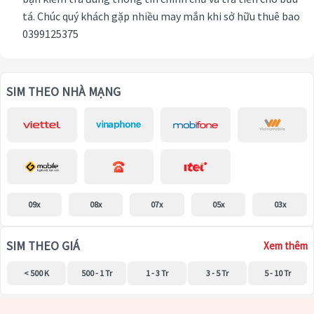
tá. Chúc quý khách gặp nhiều may mắn khi sở hữu thuê bao
0399125375
SIM THEO NHÀ MẠNG
09x
08x
07x
05x
03x
SIM THEO GIÁ
Xem thêm
< 500 K
500 - 1 Tr
1 - 3 Tr
3 - 5 Tr
5 - 10 Tr