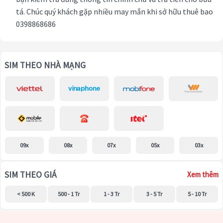
tá. Chúc quý khách gặp nhiều may mắn khi sở hữu thuê bao
0398868686
SIM THEO NHÀ MẠNG
09x
08x
07x
05x
03x
SIM THEO GIÁ
Xem thêm
< 500 K
500 - 1 Tr
1 - 3 Tr
3 - 5 Tr
5 - 10 Tr