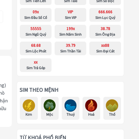
Sim Tiến Lên
Sim Taxi
Sim Số Độc
09x
VIP
666.666
Sim Đầu Số Cổ
Sim VIP
Sim Lục Quý
55555
199x
38.78
Sim Ngũ Quý
Sim Năm Sinh
Sim Ông Địa
68.68
39.79
xx88
Sim Lộc Phát
Sim Thần Tài
Sim Đại Cát
xx
Sim Trả Góp
ng)
SIM THEO MỆNH
 hồ
nhận
hữu
Kim
Mộc
Thuỷ
Hoả
Thổ
TỪ KHOÁ PHỔ BIẾN