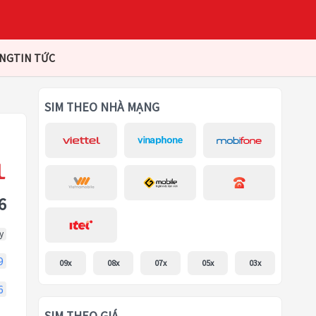
ÀNG
TIN TỨC
SIM THEO NHÀ MẠNG
6
y
9
09x
08x
07x
05x
03x
6