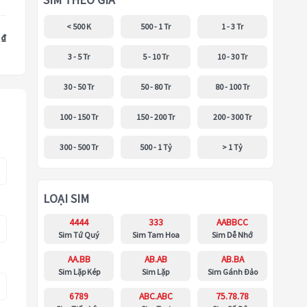
SIM THEO GIÁ
< 500 K
500 - 1 Tr
1 - 3 Tr
 ₫
3 - 5 Tr
5 - 10 Tr
10 - 30 Tr
30 - 50 Tr
50 - 80 Tr
80 - 100 Tr
100 - 150 Tr
150 - 200 Tr
200 - 300 Tr
300 - 500 Tr
500 - 1 Tỷ
> 1 Tỷ
LOẠI SIM
4444
333
AABBCC
Sim Tứ Quý
Sim Tam Hoa
Sim Dễ Nhớ
AA.BB
AB.AB
AB.BA
Sim Lặp Kép
Sim Lặp
Sim Gánh Đảo
6789
ABC.ABC
75.78.78