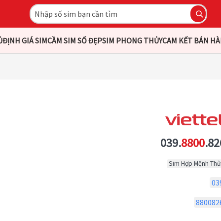
Ủ
ĐỊNH GIÁ SIM
CẦM SIM SỐ ĐẸP
SIM PHONG THỦY
CAM KẾT BÁN H
039.
8800
.82
Sim Hợp Mệnh Thủ
03
880082