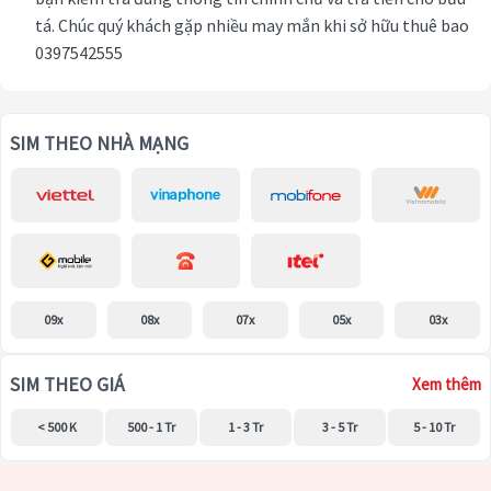
tá. Chúc quý khách gặp nhiều may mắn khi sở hữu thuê bao
0397542555
SIM THEO NHÀ MẠNG
09x
08x
07x
05x
03x
SIM THEO GIÁ
Xem thêm
< 500 K
500 - 1 Tr
1 - 3 Tr
3 - 5 Tr
5 - 10 Tr