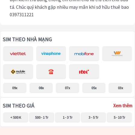
tá. Chúc quý khách gặp nhiều may mắn khi sở hữu thuê bao
0397311221
SIM THEO NHÀ MẠNG
09x
08x
07x
05x
03x
SIM THEO GIÁ
Xem thêm
< 500 K
500 - 1 Tr
1 - 3 Tr
3 - 5 Tr
5 - 10 Tr