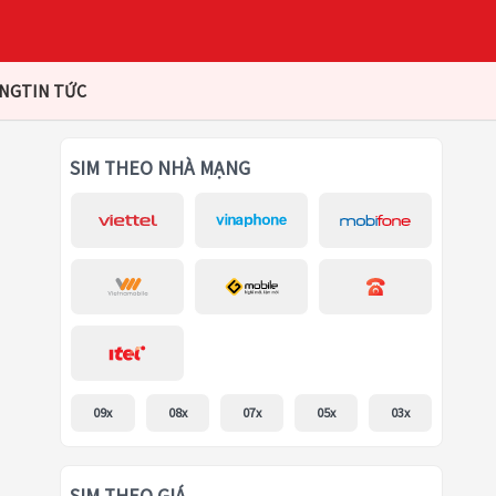
ÀNG
TIN TỨC
SIM THEO NHÀ MẠNG
09x
08x
07x
05x
03x