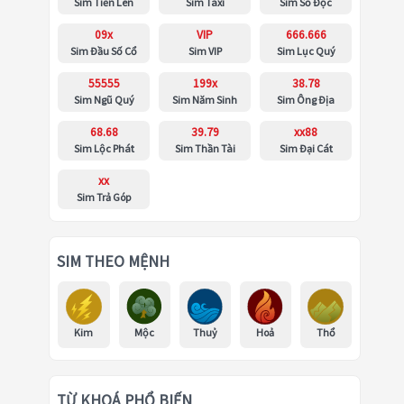
Sim Tiến Lên
Sim Taxi
Sim Số Độc
09x
VIP
666.666
Sim Đầu Số Cổ
Sim VIP
Sim Lục Quý
55555
199x
38.78
Sim Ngũ Quý
Sim Năm Sinh
Sim Ông Địa
68.68
39.79
xx88
Sim Lộc Phát
Sim Thần Tài
Sim Đại Cát
xx
Sim Trả Góp
SIM THEO MỆNH
Kim
Mộc
Thuỷ
Hoả
Thổ
TỪ KHOÁ PHỔ BIẾN