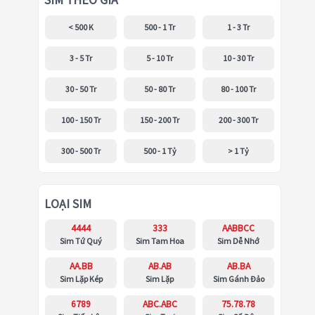
SIM THEO GIÁ
< 500 K
500 - 1 Tr
1 - 3 Tr
3 - 5 Tr
5 - 10 Tr
10 - 30 Tr
30 - 50 Tr
50 - 80 Tr
80 - 100 Tr
100 - 150 Tr
150 - 200 Tr
200 - 300 Tr
300 - 500 Tr
500 - 1 Tỷ
> 1 Tỷ
LOẠI SIM
4444
333
AABBCC
Sim Tứ Quý
Sim Tam Hoa
Sim Dễ Nhớ
AA.BB
AB.AB
AB.BA
Sim Lặp Kép
Sim Lặp
Sim Gánh Đảo
6789
ABC.ABC
75.78.78