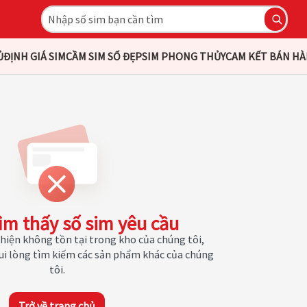
Ủ
ĐỊNH GIÁ SIM
CẦM SIM SỐ ĐẸP
SIM PHONG THỦY
CAM KẾT BÁN H
ìm thấy số sim yêu cầu
hiện không tồn tại trong kho của chúng tôi,
Vui lòng tìm kiếm các sản phẩm khác của chúng
tôi.
Trở về trang chủ