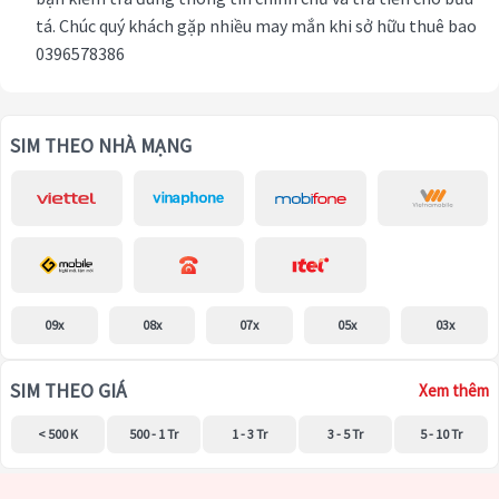
tá. Chúc quý khách gặp nhiều may mắn khi sở hữu thuê bao
0396578386
SIM THEO NHÀ MẠNG
09x
08x
07x
05x
03x
SIM THEO GIÁ
Xem thêm
< 500 K
500 - 1 Tr
1 - 3 Tr
3 - 5 Tr
5 - 10 Tr