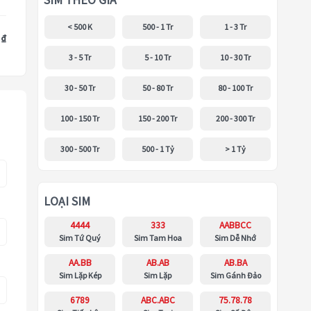
SIM THEO GIÁ
< 500 K
500 - 1 Tr
1 - 3 Tr
 ₫
3 - 5 Tr
5 - 10 Tr
10 - 30 Tr
30 - 50 Tr
50 - 80 Tr
80 - 100 Tr
100 - 150 Tr
150 - 200 Tr
200 - 300 Tr
300 - 500 Tr
500 - 1 Tỷ
> 1 Tỷ
LOẠI SIM
4444
333
AABBCC
Sim Tứ Quý
Sim Tam Hoa
Sim Dễ Nhớ
AA.BB
AB.AB
AB.BA
Sim Lặp Kép
Sim Lặp
Sim Gánh Đảo
6789
ABC.ABC
75.78.78