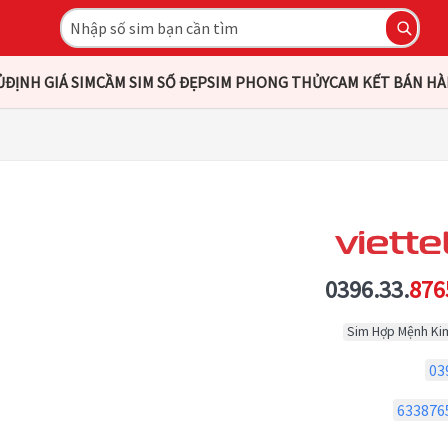
Ủ
ĐỊNH GIÁ SIM
CẦM SIM SỐ ĐẸP
SIM PHONG THỦY
CAM KẾT BÁN H
0396.33.
876
Sim Hợp Mệnh Ki
03
633876