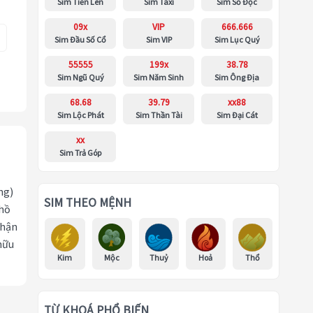
Sim Tiến Lên
Sim Taxi
Sim Số Độc
09x
VIP
666.666
Sim Đầu Số Cổ
Sim VIP
Sim Lục Quý
55555
199x
38.78
Sim Ngũ Quý
Sim Năm Sinh
Sim Ông Địa
68.68
39.79
xx88
Sim Lộc Phát
Sim Thần Tài
Sim Đại Cát
xx
Sim Trả Góp
ng)
SIM THEO MỆNH
 hồ
nhận
hữu
Kim
Mộc
Thuỷ
Hoả
Thổ
TỪ KHOÁ PHỔ BIẾN