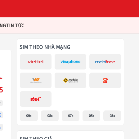
ÀNG
TIN TỨC
SIM THEO NHÀ MẠNG
5
m
9
09x
08x
07x
05x
03x
5