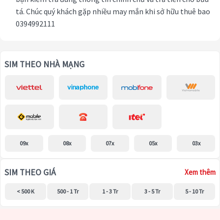
tá. Chúc quý khách gặp nhiều may mắn khi sở hữu thuê bao
0394992111
SIM THEO NHÀ MẠNG
09x
08x
07x
05x
03x
SIM THEO GIÁ
Xem thêm
< 500 K
500 - 1 Tr
1 - 3 Tr
3 - 5 Tr
5 - 10 Tr