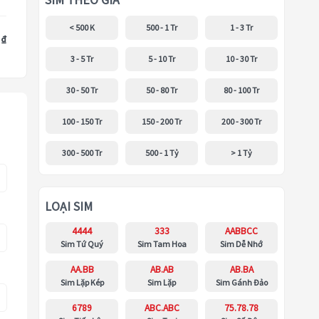
SIM THEO GIÁ
< 500 K
500 - 1 Tr
1 - 3 Tr
 ₫
3 - 5 Tr
5 - 10 Tr
10 - 30 Tr
30 - 50 Tr
50 - 80 Tr
80 - 100 Tr
100 - 150 Tr
150 - 200 Tr
200 - 300 Tr
300 - 500 Tr
500 - 1 Tỷ
> 1 Tỷ
LOẠI SIM
4444
333
AABBCC
Sim Tứ Quý
Sim Tam Hoa
Sim Dễ Nhớ
AA.BB
AB.AB
AB.BA
Sim Lặp Kép
Sim Lặp
Sim Gánh Đảo
6789
ABC.ABC
75.78.78