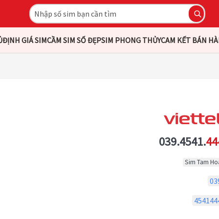
Ủ
ĐỊNH GIÁ SIM
CẦM SIM SỐ ĐẸP
SIM PHONG THỦY
CAM KẾT BÁN H
039.4541.
44
Sim Tam Ho
03
454144