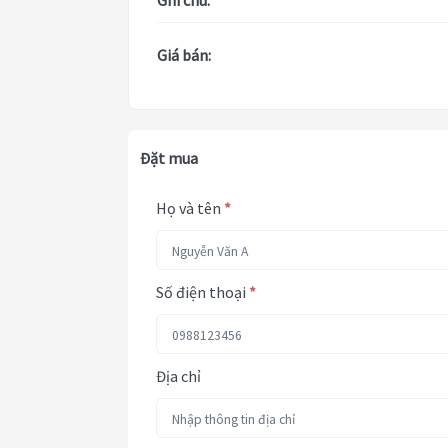
Ghi chú:
Giá bán:
Đặt mua
Họ và tên
*
Số điện thoại
*
Địa chỉ