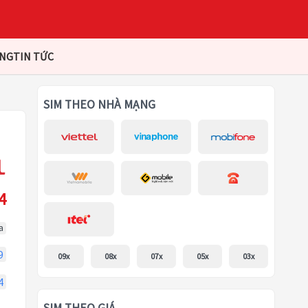
ÀNG
TIN TỨC
SIM THEO NHÀ MẠNG
4
a
9
09x
08x
07x
05x
03x
4