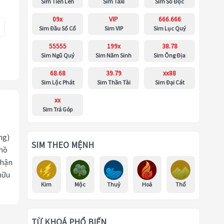
Sim Tiến Lên
Sim Taxi
Sim Số Độc
09x
VIP
666.666
Sim Đầu Số Cổ
Sim VIP
Sim Lục Quý
55555
199x
38.78
Sim Ngũ Quý
Sim Năm Sinh
Sim Ông Địa
68.68
39.79
xx88
Sim Lộc Phát
Sim Thần Tài
Sim Đại Cát
xx
Sim Trả Góp
ng)
SIM THEO MỆNH
 hồ
nhận
hữu
Kim
Mộc
Thuỷ
Hoả
Thổ
TỪ KHOÁ PHỔ BIẾN