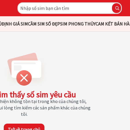
Ủ
ĐỊNH GIÁ SIM
CẦM SIM SỐ ĐẸP
SIM PHONG THỦY
CAM KẾT BÁN H
ìm thấy số sim yêu cầu
hiện không tồn tại trong kho của chúng tôi,
Vui lòng tìm kiếm các sản phẩm khác của chúng
tôi.
Trở về trang chủ