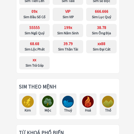
Sim Tiến Lên
Sim Taxi
Sim Số Độc
09x
VIP
666.666
Sim Đầu Số Cổ
Sim VIP
Sim Lục Quý
55555
199x
38.78
Sim Ngũ Quý
Sim Năm Sinh
Sim Ông Địa
68.68
39.79
xx88
Sim Lộc Phát
Sim Thần Tài
Sim Đại Cát
xx
Sim Trả Góp
SIM THEO MỆNH
Kim
Mộc
Thuỷ
Hoả
Thổ
TỪ KHOÁ PHỔ BIẾN