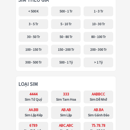
SIM THEO GIÁ
< 500 K
500 - 1 Tr
1 - 3 Tr
3 - 5 Tr
5 - 10 Tr
10 - 30 Tr
30 - 50 Tr
50 - 80 Tr
80 - 100 Tr
100 - 150 Tr
150 - 200 Tr
200 - 300 Tr
300 - 500 Tr
500 - 1 Tỷ
> 1 Tỷ
LOẠI SIM
4444
333
AABBCC
Sim Tứ Quý
Sim Tam Hoa
Sim Dễ Nhớ
AA.BB
AB.AB
AB.BA
Sim Lặp Kép
Sim Lặp
Sim Gánh Đảo
6789
ABC.ABC
75.78.78