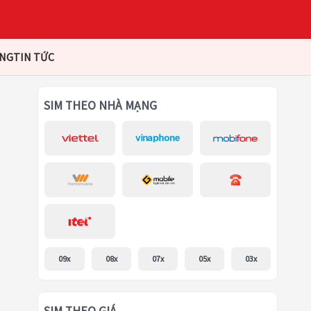
ÀNG
TIN TỨC
SIM THEO NHÀ MẠNG
09x
08x
07x
05x
03x