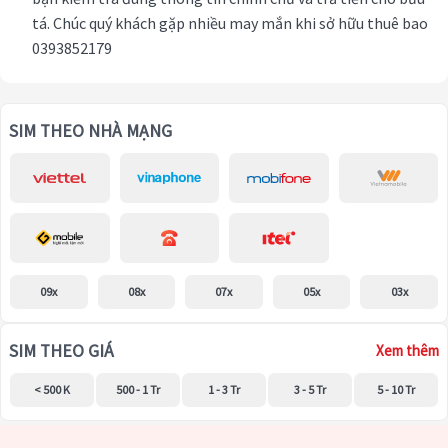
tá. Chúc quý khách gặp nhiều may mắn khi sở hữu thuê bao
0393852179
SIM THEO NHÀ MẠNG
09x
08x
07x
05x
03x
SIM THEO GIÁ
Xem thêm
< 500 K
500 - 1 Tr
1 - 3 Tr
3 - 5 Tr
5 - 10 Tr