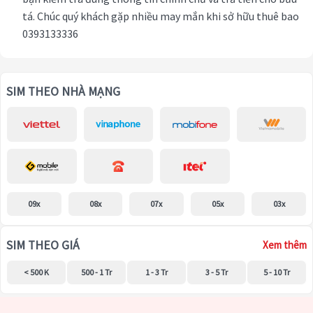
tá. Chúc quý khách gặp nhiều may mắn khi sở hữu thuê bao
0393133336
SIM THEO NHÀ MẠNG
09x
08x
07x
05x
03x
SIM THEO GIÁ
Xem thêm
< 500 K
500 - 1 Tr
1 - 3 Tr
3 - 5 Tr
5 - 10 Tr