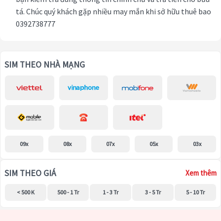
tá. Chúc quý khách gặp nhiều may mắn khi sở hữu thuê bao
0392738777
SIM THEO NHÀ MẠNG
09x
08x
07x
05x
03x
SIM THEO GIÁ
Xem thêm
< 500 K
500 - 1 Tr
1 - 3 Tr
3 - 5 Tr
5 - 10 Tr