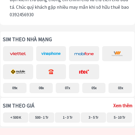
tá. Chúc quý khách gặp nhiều may mắn khi sở hữu thuê bao
0392456930
SIM THEO NHÀ MẠNG
09x
08x
07x
05x
03x
SIM THEO GIÁ
Xem thêm
< 500 K
500 - 1 Tr
1 - 3 Tr
3 - 5 Tr
5 - 10 Tr