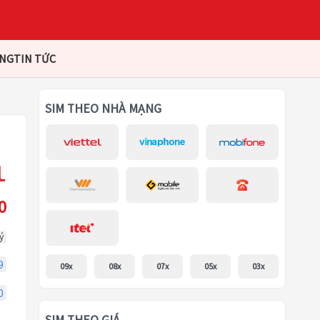
ÀNG
TIN TỨC
SIM THEO NHÀ MẠNG
0
ý
9
09x
08x
07x
05x
03x
0