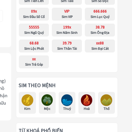
Sim Tiến Lên
Sim Taxi
Sim Số Độc
09x
VIP
666.666
Sim Đầu Số Cổ
Sim VIP
Sim Lục Quý
55555
199x
38.78
Sim Ngũ Quý
Sim Năm Sinh
Sim Ông Địa
68.68
39.79
xx88
Sim Lộc Phát
Sim Thần Tài
Sim Đại Cát
xx
Sim Trả Góp
ng)
SIM THEO MỆNH
 hồ
nhận
hữu
Kim
Mộc
Thuỷ
Hoả
Thổ
TỪ KHOÁ PHỔ BIẾN