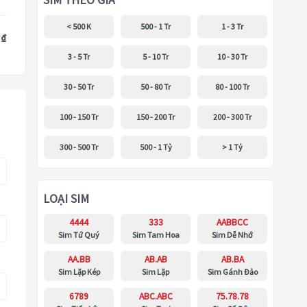
SIM THEO GIÁ
< 500 K
500 - 1 Tr
1 - 3 Tr
 ₫
3 - 5 Tr
5 - 10 Tr
10 - 30 Tr
30 - 50 Tr
50 - 80 Tr
80 - 100 Tr
100 - 150 Tr
150 - 200 Tr
200 - 300 Tr
300 - 500 Tr
500 - 1 Tỷ
> 1 Tỷ
LOẠI SIM
4444
333
AABBCC
Sim Tứ Quý
Sim Tam Hoa
Sim Dễ Nhớ
AA.BB
AB.AB
AB.BA
Sim Lặp Kép
Sim Lặp
Sim Gánh Đảo
6789
ABC.ABC
75.78.78