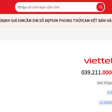
Ủ
ĐỊNH GIÁ SIM
CẦM SIM SỐ ĐẸP
SIM PHONG THỦY
CAM KẾT BÁN H
039.211.
000
Sim Tứ Qu
03
211000