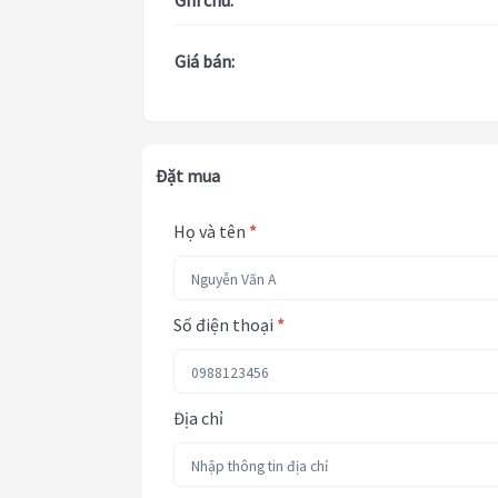
Ghi chú:
Giá bán:
Đặt mua
Họ và tên
*
Số điện thoại
*
Địa chỉ