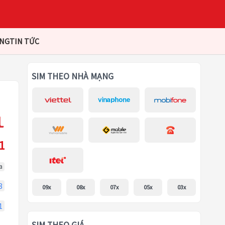
ÀNG
TIN TỨC
SIM THEO NHÀ MẠNG
1
a
8
09x
08x
07x
05x
03x
1