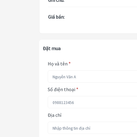
Ghi chú:
Giá bán:
Đặt mua
Họ và tên
*
Số điện thoại
*
Địa chỉ