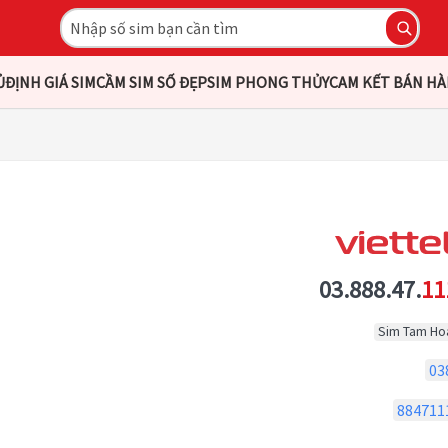
Ủ
ĐỊNH GIÁ SIM
CẦM SIM SỐ ĐẸP
SIM PHONG THỦY
CAM KẾT BÁN H
03.888.47.
11
Sim Tam Ho
03
884711