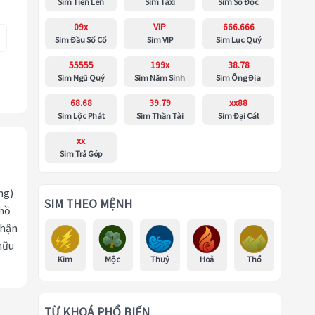
Sim Tiến Lên
Sim Taxi
Sim Số Độc
09x
VIP
666.666
Sim Đầu Số Cổ
Sim VIP
Sim Lục Quý
55555
199x
38.78
Sim Ngũ Quý
Sim Năm Sinh
Sim Ông Địa
68.68
39.79
xx88
Sim Lộc Phát
Sim Thần Tài
Sim Đại Cát
xx
Sim Trả Góp
ng)
SIM THEO MỆNH
 hồ
nhận
hữu
Kim
Mộc
Thuỷ
Hoả
Thổ
TỪ KHOÁ PHỔ BIẾN