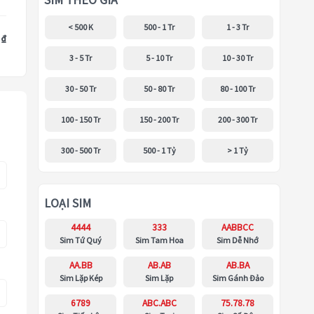
SIM THEO GIÁ
< 500 K
500 - 1 Tr
1 - 3 Tr
 ₫
3 - 5 Tr
5 - 10 Tr
10 - 30 Tr
30 - 50 Tr
50 - 80 Tr
80 - 100 Tr
100 - 150 Tr
150 - 200 Tr
200 - 300 Tr
300 - 500 Tr
500 - 1 Tỷ
> 1 Tỷ
LOẠI SIM
4444
333
AABBCC
Sim Tứ Quý
Sim Tam Hoa
Sim Dễ Nhớ
AA.BB
AB.AB
AB.BA
Sim Lặp Kép
Sim Lặp
Sim Gánh Đảo
6789
ABC.ABC
75.78.78