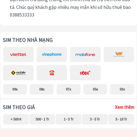
tá. Chúc quý khách gặp nhiều may mắn khi sở hữu thuê bao
0388533333
SIM THEO NHÀ MẠNG
09x
08x
07x
05x
03x
SIM THEO GIÁ
Xem thêm
< 500 K
500 - 1 Tr
1 - 3 Tr
3 - 5 Tr
5 - 10 Tr