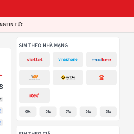
ÀNG
TIN TỨC
SIM THEO NHÀ MẠNG
8
t
8
09x
08x
07x
05x
03x
8