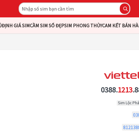
Ủ
ĐỊNH GIÁ SIM
CẦM SIM SỐ ĐẸP
SIM PHONG THỦY
CAM KẾT BÁN H
0388.
1213
.8
Sim Lộc Phá
03
812138