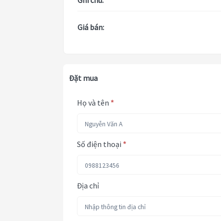
Ghi chú:
Giá bán:
Đặt mua
Họ và tên
*
Số điện thoại
*
Địa chỉ