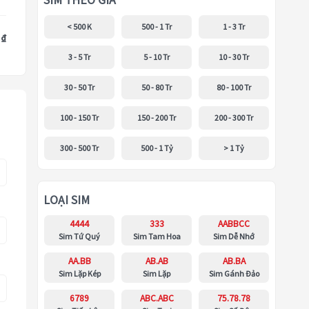
SIM THEO GIÁ
< 500 K
500 - 1 Tr
1 - 3 Tr
 ₫
3 - 5 Tr
5 - 10 Tr
10 - 30 Tr
30 - 50 Tr
50 - 80 Tr
80 - 100 Tr
100 - 150 Tr
150 - 200 Tr
200 - 300 Tr
300 - 500 Tr
500 - 1 Tỷ
> 1 Tỷ
LOẠI SIM
4444
333
AABBCC
Sim Tứ Quý
Sim Tam Hoa
Sim Dễ Nhớ
AA.BB
AB.AB
AB.BA
Sim Lặp Kép
Sim Lặp
Sim Gánh Đảo
6789
ABC.ABC
75.78.78