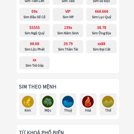
Sim Tiến Lên
Sim Taxi
Sim Số Độc
09x
VIP
666.666
Sim Đầu Số Cổ
Sim VIP
Sim Lục Quý
55555
199x
38.78
Sim Ngũ Quý
Sim Năm Sinh
Sim Ông Địa
68.68
39.79
xx88
Sim Lộc Phát
Sim Thần Tài
Sim Đại Cát
xx
Sim Trả Góp
SIM THEO MỆNH
Kim
Mộc
Thuỷ
Hoả
Thổ
TỪ KHOÁ PHỔ BIẾN