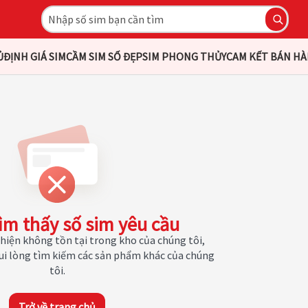
Ủ
ĐỊNH GIÁ SIM
CẦM SIM SỐ ĐẸP
SIM PHONG THỦY
CAM KẾT BÁN H
ìm thấy số sim yêu cầu
hiện không tồn tại trong kho của chúng tôi,
Vui lòng tìm kiếm các sản phẩm khác của chúng
tôi.
Trở về trang chủ