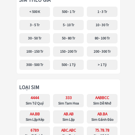
SIM THEO GIÁ
< 500 K
500 - 1 Tr
1 - 3 Tr
3 - 5 Tr
5 - 10 Tr
10 - 30 Tr
30 - 50 Tr
50 - 80 Tr
80 - 100 Tr
100 - 150 Tr
150 - 200 Tr
200 - 300 Tr
300 - 500 Tr
500 - 1 Tỷ
> 1 Tỷ
LOẠI SIM
4444
333
AABBCC
Sim Tứ Quý
Sim Tam Hoa
Sim Dễ Nhớ
AA.BB
AB.AB
AB.BA
Sim Lặp Kép
Sim Lặp
Sim Gánh Đảo
6789
ABC.ABC
75.78.78