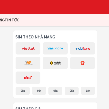
ÀNG
TIN TỨC
SIM THEO NHÀ MẠNG
09x
08x
07x
05x
03x