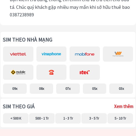
tá. Chúc quý khách gặp nhiều may mắn khi sở hữu thuê bao
0387238989
SIM THEO NHÀ MẠNG
09x
08x
07x
05x
03x
SIM THEO GIÁ
Xem thêm
< 500 K
500 - 1 Tr
1 - 3 Tr
3 - 5 Tr
5 - 10 Tr