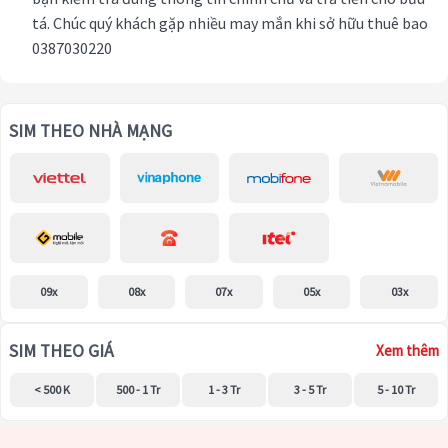
tá. Chúc quý khách gặp nhiều may mắn khi sở hữu thuê bao
0387030220
SIM THEO NHÀ MẠNG
09x
08x
07x
05x
03x
SIM THEO GIÁ
Xem thêm
< 500 K
500 - 1 Tr
1 - 3 Tr
3 - 5 Tr
5 - 10 Tr