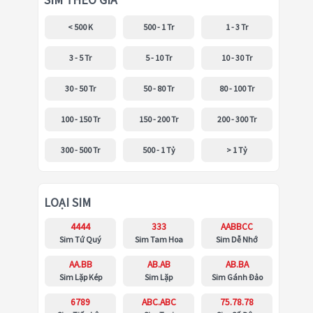
SIM THEO GIÁ
< 500 K
500 - 1 Tr
1 - 3 Tr
3 - 5 Tr
5 - 10 Tr
10 - 30 Tr
30 - 50 Tr
50 - 80 Tr
80 - 100 Tr
100 - 150 Tr
150 - 200 Tr
200 - 300 Tr
300 - 500 Tr
500 - 1 Tỷ
> 1 Tỷ
LOẠI SIM
4444
333
AABBCC
Sim Tứ Quý
Sim Tam Hoa
Sim Dễ Nhớ
AA.BB
AB.AB
AB.BA
Sim Lặp Kép
Sim Lặp
Sim Gánh Đảo
6789
ABC.ABC
75.78.78