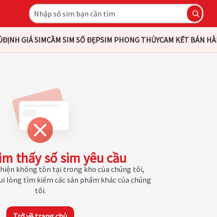
Ủ
ĐỊNH GIÁ SIM
CẦM SIM SỐ ĐẸP
SIM PHONG THỦY
CAM KẾT BÁN H
ìm thấy số sim yêu cầu
hiện không tồn tại trong kho của chúng tôi,
Vui lòng tìm kiếm các sản phẩm khác của chúng
tôi.
Trở về trang chủ