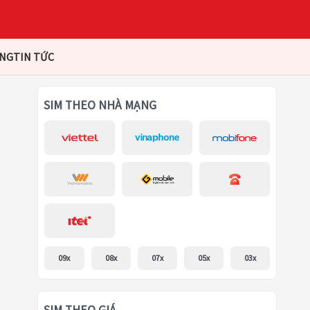
ÀNG
TIN TỨC
SIM THEO NHÀ MẠNG
09x
08x
07x
05x
03x