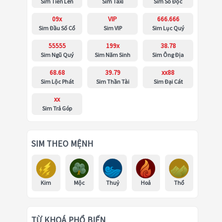
Sim Tiến Lên
Sim Taxi
Sim Số Độc
09x
VIP
666.666
Sim Đầu Số Cổ
Sim VIP
Sim Lục Quý
55555
199x
38.78
Sim Ngũ Quý
Sim Năm Sinh
Sim Ông Địa
68.68
39.79
xx88
Sim Lộc Phát
Sim Thần Tài
Sim Đại Cát
xx
Sim Trả Góp
SIM THEO MỆNH
Kim
Mộc
Thuỷ
Hoả
Thổ
TỪ KHOÁ PHỔ BIẾN