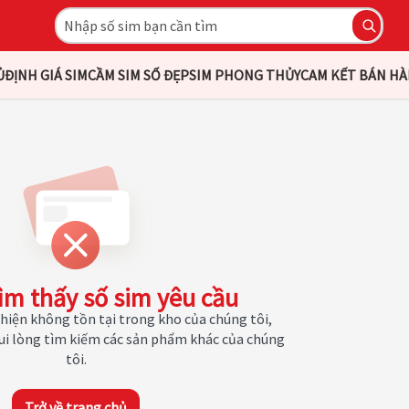
Ủ
ĐỊNH GIÁ SIM
CẦM SIM SỐ ĐẸP
SIM PHONG THỦY
CAM KẾT BÁN H
ìm thấy số sim yêu cầu
hiện không tồn tại trong kho của chúng tôi,
Vui lòng tìm kiếm các sản phẩm khác của chúng
tôi.
Trở về trang chủ