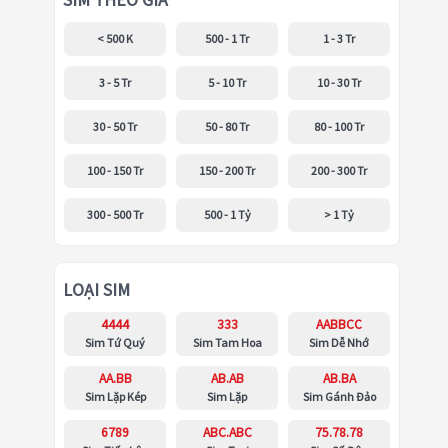
SIM THEO GIÁ
< 500 K
500 - 1 Tr
1 - 3 Tr
3 - 5 Tr
5 - 10 Tr
10 - 30 Tr
30 - 50 Tr
50 - 80 Tr
80 - 100 Tr
100 - 150 Tr
150 - 200 Tr
200 - 300 Tr
300 - 500 Tr
500 - 1 Tỷ
> 1 Tỷ
LOẠI SIM
4444
333
AABBCC
Sim Tứ Quý
Sim Tam Hoa
Sim Dễ Nhớ
AA.BB
AB.AB
AB.BA
Sim Lặp Kép
Sim Lặp
Sim Gánh Đảo
6789
ABC.ABC
75.78.78