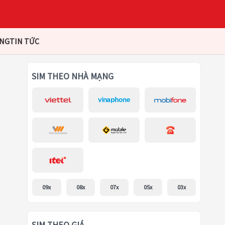
ÀNG
TIN TỨC
SIM THEO NHÀ MẠNG
09x
08x
07x
05x
03x