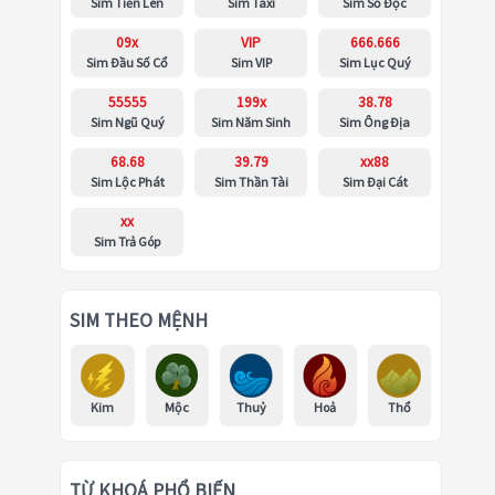
Sim Tiến Lên
Sim Taxi
Sim Số Độc
09x
VIP
666.666
Sim Đầu Số Cổ
Sim VIP
Sim Lục Quý
55555
199x
38.78
Sim Ngũ Quý
Sim Năm Sinh
Sim Ông Địa
68.68
39.79
xx88
Sim Lộc Phát
Sim Thần Tài
Sim Đại Cát
xx
Sim Trả Góp
SIM THEO MỆNH
Kim
Mộc
Thuỷ
Hoả
Thổ
TỪ KHOÁ PHỔ BIẾN