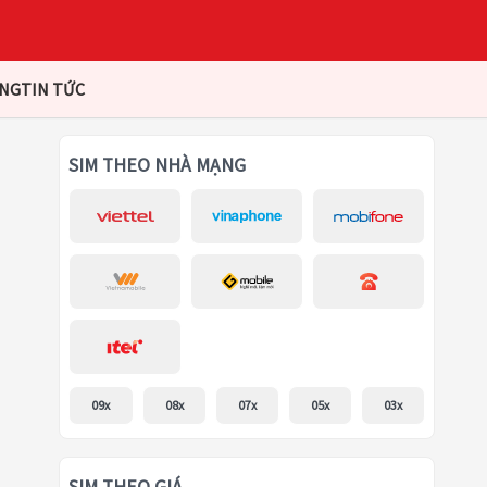
ÀNG
TIN TỨC
SIM THEO NHÀ MẠNG
09x
08x
07x
05x
03x