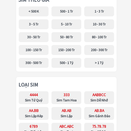
SIM THEO GIÁ
< 500 K
500 - 1 Tr
1 - 3 Tr
3 - 5 Tr
5 - 10 Tr
10 - 30 Tr
30 - 50 Tr
50 - 80 Tr
80 - 100 Tr
100 - 150 Tr
150 - 200 Tr
200 - 300 Tr
300 - 500 Tr
500 - 1 Tỷ
> 1 Tỷ
LOẠI SIM
4444
333
AABBCC
Sim Tứ Quý
Sim Tam Hoa
Sim Dễ Nhớ
AA.BB
AB.AB
AB.BA
Sim Lặp Kép
Sim Lặp
Sim Gánh Đảo
6789
ABC.ABC
75.78.78