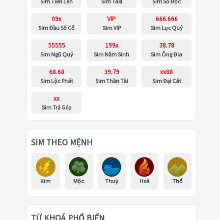
Sim Tiến Lên
Sim Taxi
Sim Số Độc
09x
VIP
666.666
Sim Đầu Số Cổ
Sim VIP
Sim Lục Quý
55555
199x
38.78
Sim Ngũ Quý
Sim Năm Sinh
Sim Ông Địa
68.68
39.79
xx88
Sim Lộc Phát
Sim Thần Tài
Sim Đại Cát
xx
Sim Trả Góp
SIM THEO MỆNH
Kim
Mộc
Thuỷ
Hoả
Thổ
TỪ KHOÁ PHỔ BIẾN