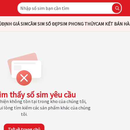
Ủ
ĐỊNH GIÁ SIM
CẦM SIM SỐ ĐẸP
SIM PHONG THỦY
CAM KẾT BÁN H
ìm thấy số sim yêu cầu
hiện không tồn tại trong kho của chúng tôi,
Vui lòng tìm kiếm các sản phẩm khác của chúng
tôi.
Trở về trang chủ