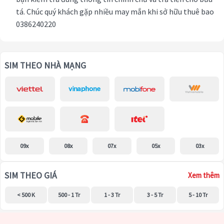
tá. Chúc quý khách gặp nhiều may mắn khi sở hữu thuê bao
0386240220
SIM THEO NHÀ MẠNG
09x
08x
07x
05x
03x
SIM THEO GIÁ
Xem thêm
< 500 K
500 - 1 Tr
1 - 3 Tr
3 - 5 Tr
5 - 10 Tr