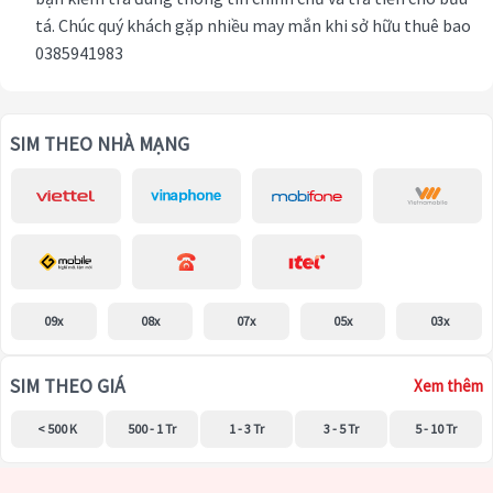
tá. Chúc quý khách gặp nhiều may mắn khi sở hữu thuê bao
0385941983
SIM THEO NHÀ MẠNG
09x
08x
07x
05x
03x
SIM THEO GIÁ
Xem thêm
< 500 K
500 - 1 Tr
1 - 3 Tr
3 - 5 Tr
5 - 10 Tr