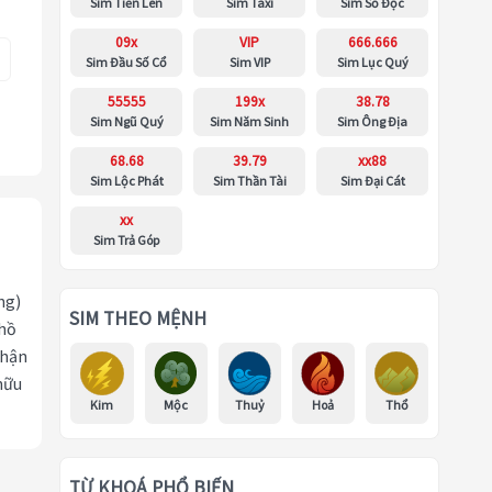
Sim Tiến Lên
Sim Taxi
Sim Số Độc
09x
VIP
666.666
Sim Đầu Số Cổ
Sim VIP
Sim Lục Quý
55555
199x
38.78
Sim Ngũ Quý
Sim Năm Sinh
Sim Ông Địa
68.68
39.79
xx88
Sim Lộc Phát
Sim Thần Tài
Sim Đại Cát
xx
Sim Trả Góp
ng)
SIM THEO MỆNH
 hồ
nhận
hữu
Kim
Mộc
Thuỷ
Hoả
Thổ
TỪ KHOÁ PHỔ BIẾN