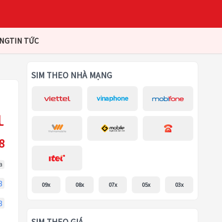
ÀNG
TIN TỨC
SIM THEO NHÀ MẠNG
8
a
8
09x
08x
07x
05x
03x
8