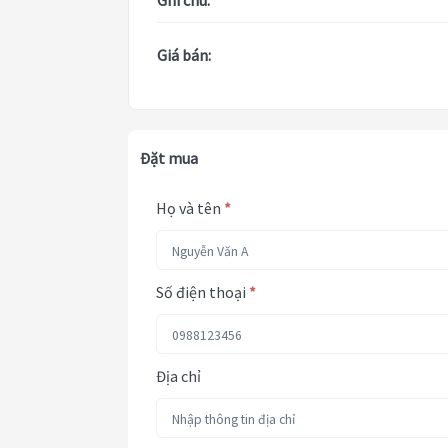
Ghi chú:
Giá bán:
Đặt mua
Họ và tên
*
Số điện thoại
*
Địa chỉ