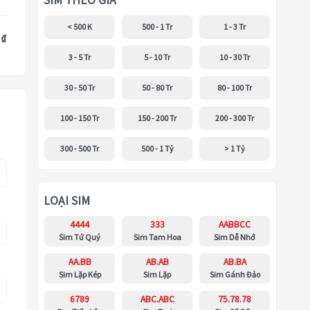
SIM THEO GIÁ
< 500 K
500 - 1 Tr
1 - 3 Tr
 ₫
3 - 5 Tr
5 - 10 Tr
10 - 30 Tr
30 - 50 Tr
50 - 80 Tr
80 - 100 Tr
100 - 150 Tr
150 - 200 Tr
200 - 300 Tr
300 - 500 Tr
500 - 1 Tỷ
> 1 Tỷ
LOẠI SIM
4444
333
AABBCC
Sim Tứ Quý
Sim Tam Hoa
Sim Dễ Nhớ
AA.BB
AB.AB
AB.BA
Sim Lặp Kép
Sim Lặp
Sim Gánh Đảo
6789
ABC.ABC
75.78.78