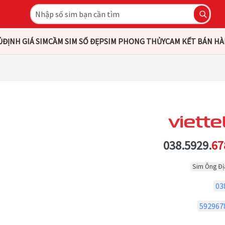
Ủ
ĐỊNH GIÁ SIM
CẦM SIM SỐ ĐẸP
SIM PHONG THỦY
CAM KẾT BÁN H
038.5929.
67
Sim Ông Đị
03
592967