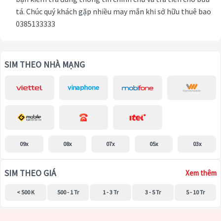
tá. Chúc quý khách gặp nhiều may mắn khi sở hữu thuê bao
0385133333
SIM THEO NHÀ MẠNG
09x
08x
07x
05x
03x
SIM THEO GIÁ
Xem thêm
< 500 K
500 - 1 Tr
1 - 3 Tr
3 - 5 Tr
5 - 10 Tr