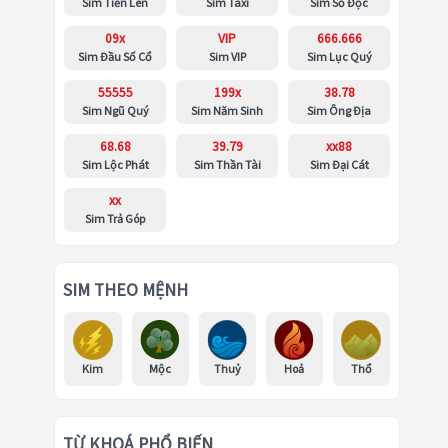
Sim Tiến Lên
Sim Taxi
Sim Số Độc
09x
VIP
666.666
Sim Đầu Số Cổ
Sim VIP
Sim Lục Quý
55555
199x
38.78
Sim Ngũ Quý
Sim Năm Sinh
Sim Ông Địa
68.68
39.79
xx88
Sim Lộc Phát
Sim Thần Tài
Sim Đại Cát
xx
Sim Trả Góp
SIM THEO MỆNH
Kim
Mộc
Thuỷ
Hoả
Thổ
TỪ KHOÁ PHỔ BIẾN