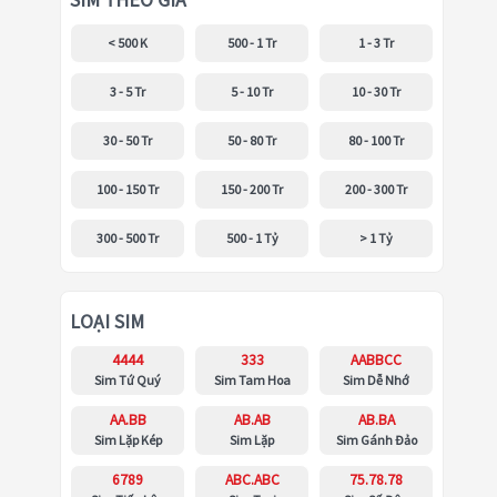
SIM THEO GIÁ
< 500 K
500 - 1 Tr
1 - 3 Tr
3 - 5 Tr
5 - 10 Tr
10 - 30 Tr
30 - 50 Tr
50 - 80 Tr
80 - 100 Tr
100 - 150 Tr
150 - 200 Tr
200 - 300 Tr
300 - 500 Tr
500 - 1 Tỷ
> 1 Tỷ
LOẠI SIM
4444
333
AABBCC
Sim Tứ Quý
Sim Tam Hoa
Sim Dễ Nhớ
AA.BB
AB.AB
AB.BA
Sim Lặp Kép
Sim Lặp
Sim Gánh Đảo
6789
ABC.ABC
75.78.78