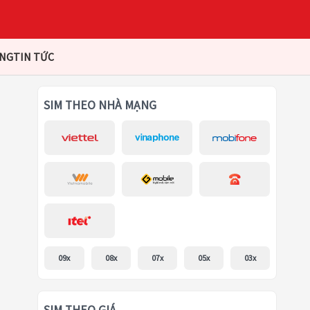
ÀNG
TIN TỨC
SIM THEO NHÀ MẠNG
09x
08x
07x
05x
03x