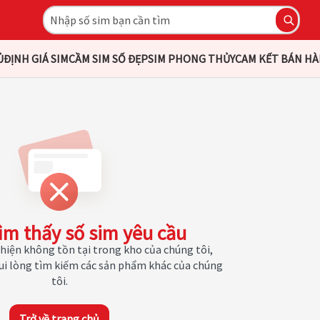
Ủ
ĐỊNH GIÁ SIM
CẦM SIM SỐ ĐẸP
SIM PHONG THỦY
CAM KẾT BÁN H
ìm thấy số sim yêu cầu
hiện không tồn tại trong kho của chúng tôi,
Vui lòng tìm kiếm các sản phẩm khác của chúng
tôi.
Trở về trang chủ