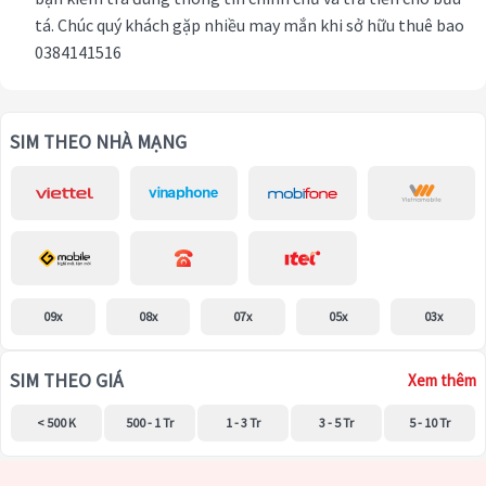
tá. Chúc quý khách gặp nhiều may mắn khi sở hữu thuê bao
0384141516
SIM THEO NHÀ MẠNG
09x
08x
07x
05x
03x
SIM THEO GIÁ
Xem thêm
< 500 K
500 - 1 Tr
1 - 3 Tr
3 - 5 Tr
5 - 10 Tr