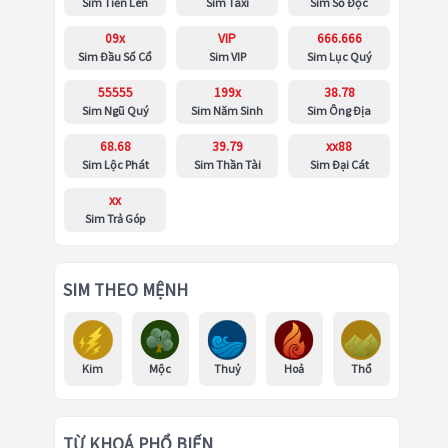
Sim Tiến Lên
Sim Taxi
Sim Số Độc
09x
VIP
666.666
Sim Đầu Số Cổ
Sim VIP
Sim Lục Quý
55555
199x
38.78
Sim Ngũ Quý
Sim Năm Sinh
Sim Ông Địa
68.68
39.79
xx88
Sim Lộc Phát
Sim Thần Tài
Sim Đại Cát
xx
Sim Trả Góp
SIM THEO MỆNH
Kim
Mộc
Thuỷ
Hoả
Thổ
TỪ KHOÁ PHỔ BIẾN