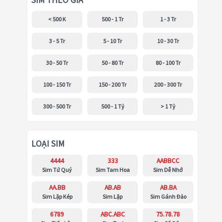
SIM THEO GIÁ
< 500 K
500 - 1 Tr
1 - 3 Tr
3 - 5 Tr
5 - 10 Tr
10 - 30 Tr
30 - 50 Tr
50 - 80 Tr
80 - 100 Tr
100 - 150 Tr
150 - 200 Tr
200 - 300 Tr
300 - 500 Tr
500 - 1 Tỷ
> 1 Tỷ
LOẠI SIM
4444
333
AABBCC
Sim Tứ Quý
Sim Tam Hoa
Sim Dễ Nhớ
AA.BB
AB.AB
AB.BA
Sim Lặp Kép
Sim Lặp
Sim Gánh Đảo
6789
ABC.ABC
75.78.78