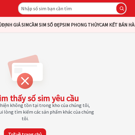
Ủ
ĐỊNH GIÁ SIM
CẦM SIM SỐ ĐẸP
SIM PHONG THỦY
CAM KẾT BÁN H
ìm thấy số sim yêu cầu
hiện không tồn tại trong kho của chúng tôi,
Vui lòng tìm kiếm các sản phẩm khác của chúng
tôi.
Trở về trang chủ