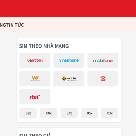
ÀNG
TIN TỨC
SIM THEO NHÀ MẠNG
09x
08x
07x
05x
03x