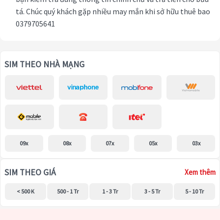
tá. Chúc quý khách gặp nhiều may mắn khi sở hữu thuê bao
0379705641
SIM THEO NHÀ MẠNG
09x
08x
07x
05x
03x
SIM THEO GIÁ
Xem thêm
< 500 K
500 - 1 Tr
1 - 3 Tr
3 - 5 Tr
5 - 10 Tr