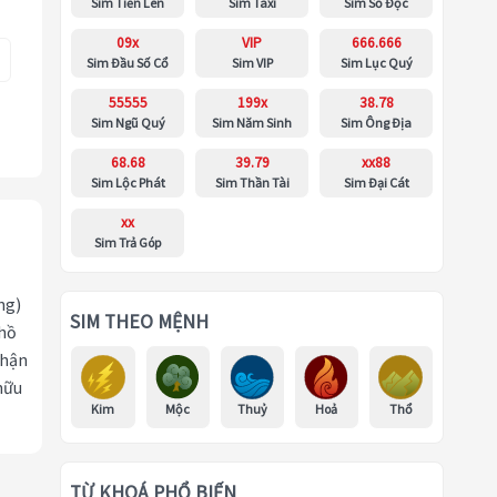
Sim Tiến Lên
Sim Taxi
Sim Số Độc
09x
VIP
666.666
Sim Đầu Số Cổ
Sim VIP
Sim Lục Quý
55555
199x
38.78
Sim Ngũ Quý
Sim Năm Sinh
Sim Ông Địa
68.68
39.79
xx88
Sim Lộc Phát
Sim Thần Tài
Sim Đại Cát
xx
Sim Trả Góp
ng)
SIM THEO MỆNH
 hồ
nhận
hữu
Kim
Mộc
Thuỷ
Hoả
Thổ
TỪ KHOÁ PHỔ BIẾN