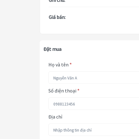
Ghi chú:
Giá bán:
Đặt mua
Họ và tên
*
Số điện thoại
*
Địa chỉ