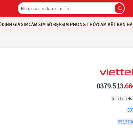
Ủ
ĐỊNH GIÁ SIM
CẦM SIM SỐ ĐẸP
SIM PHONG THỦY
CAM KẾT BÁN H
0379.513.
66
Sim Tam Ho
03
951366