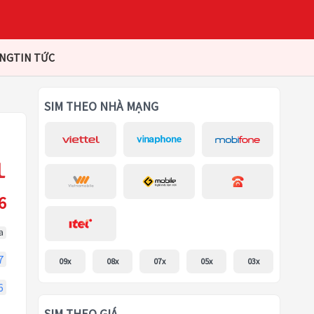
ÀNG
TIN TỨC
SIM THEO NHÀ MẠNG
6
a
7
09x
08x
07x
05x
03x
6