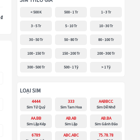
SIM THEO GIÁ
< 500 K
500 - 1 Tr
1 - 3 Tr
 ₫
3 - 5 Tr
5 - 10 Tr
10 - 30 Tr
30 - 50 Tr
50 - 80 Tr
80 - 100 Tr
100 - 150 Tr
150 - 200 Tr
200 - 300 Tr
300 - 500 Tr
500 - 1 Tỷ
> 1 Tỷ
LOẠI SIM
4444
333
AABBCC
Sim Tứ Quý
Sim Tam Hoa
Sim Dễ Nhớ
AA.BB
AB.AB
AB.BA
Sim Lặp Kép
Sim Lặp
Sim Gánh Đảo
6789
ABC.ABC
75.78.78