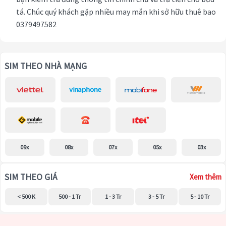
tá. Chúc quý khách gặp nhiều may mắn khi sở hữu thuê bao
0379497582
SIM THEO NHÀ MẠNG
09x
08x
07x
05x
03x
SIM THEO GIÁ
Xem thêm
< 500 K
500 - 1 Tr
1 - 3 Tr
3 - 5 Tr
5 - 10 Tr