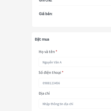
Ghi chú:
Giá bán:
Đặt mua
Họ và tên
*
Số điện thoại
*
Địa chỉ