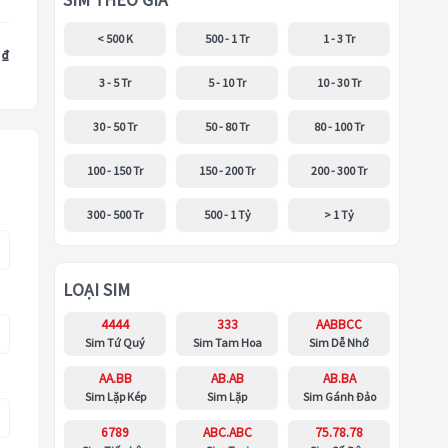
SIM THEO GIÁ
< 500 K
500 - 1 Tr
1 - 3 Tr
 ₫
3 - 5 Tr
5 - 10 Tr
10 - 30 Tr
30 - 50 Tr
50 - 80 Tr
80 - 100 Tr
100 - 150 Tr
150 - 200 Tr
200 - 300 Tr
300 - 500 Tr
500 - 1 Tỷ
> 1 Tỷ
LOẠI SIM
4444
333
AABBCC
Sim Tứ Quý
Sim Tam Hoa
Sim Dễ Nhớ
AA.BB
AB.AB
AB.BA
Sim Lặp Kép
Sim Lặp
Sim Gánh Đảo
6789
ABC.ABC
75.78.78