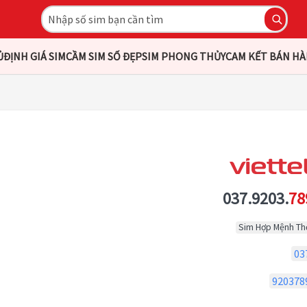
Ủ
ĐỊNH GIÁ SIM
CẦM SIM SỐ ĐẸP
SIM PHONG THỦY
CAM KẾT BÁN H
037.9203.
78
Sim Hợp Mệnh Th
03
920378