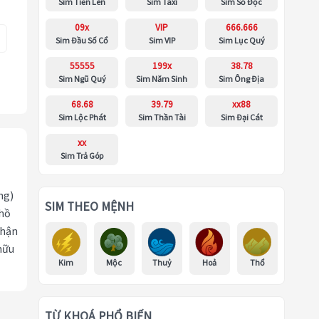
Sim Tiến Lên
Sim Taxi
Sim Số Độc
09x
VIP
666.666
Sim Đầu Số Cổ
Sim VIP
Sim Lục Quý
55555
199x
38.78
Sim Ngũ Quý
Sim Năm Sinh
Sim Ông Địa
68.68
39.79
xx88
Sim Lộc Phát
Sim Thần Tài
Sim Đại Cát
xx
Sim Trả Góp
ng)
SIM THEO MỆNH
 hồ
nhận
hữu
Kim
Mộc
Thuỷ
Hoả
Thổ
TỪ KHOÁ PHỔ BIẾN