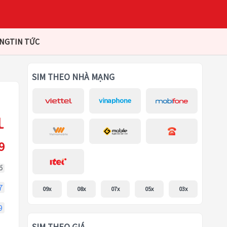
ÀNG
TIN TỨC
SIM THEO NHÀ MẠNG
9
ổ
7
09x
08x
07x
05x
03x
9