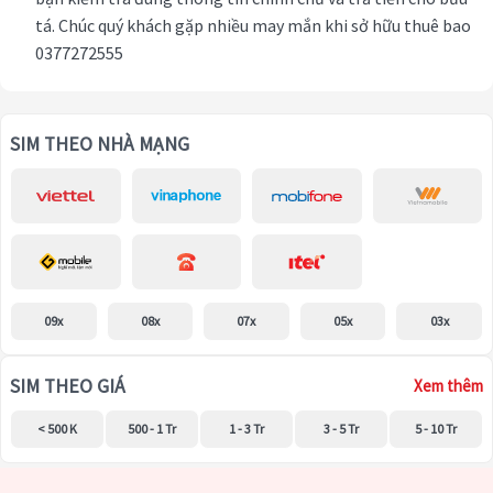
tá. Chúc quý khách gặp nhiều may mắn khi sở hữu thuê bao
0377272555
SIM THEO NHÀ MẠNG
09x
08x
07x
05x
03x
SIM THEO GIÁ
Xem thêm
< 500 K
500 - 1 Tr
1 - 3 Tr
3 - 5 Tr
5 - 10 Tr