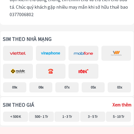
tá. Chúc quý khách gặp nhiều may mắn khi sở hữu thuê bao
0377006802
SIM THEO NHÀ MẠNG
09x
08x
07x
05x
03x
SIM THEO GIÁ
Xem thêm
< 500 K
500 - 1 Tr
1 - 3 Tr
3 - 5 Tr
5 - 10 Tr