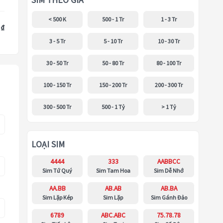
SIM THEO GIÁ
< 500 K
500 - 1 Tr
1 - 3 Tr
 ₫
3 - 5 Tr
5 - 10 Tr
10 - 30 Tr
30 - 50 Tr
50 - 80 Tr
80 - 100 Tr
100 - 150 Tr
150 - 200 Tr
200 - 300 Tr
300 - 500 Tr
500 - 1 Tỷ
> 1 Tỷ
LOẠI SIM
4444
333
AABBCC
Sim Tứ Quý
Sim Tam Hoa
Sim Dễ Nhớ
AA.BB
AB.AB
AB.BA
Sim Lặp Kép
Sim Lặp
Sim Gánh Đảo
6789
ABC.ABC
75.78.78