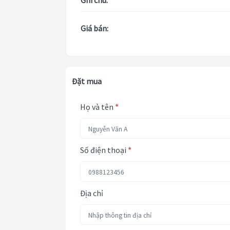
Ghi chú:
Giá bán:
Đặt mua
Họ và tên
*
Số điện thoại
*
Địa chỉ