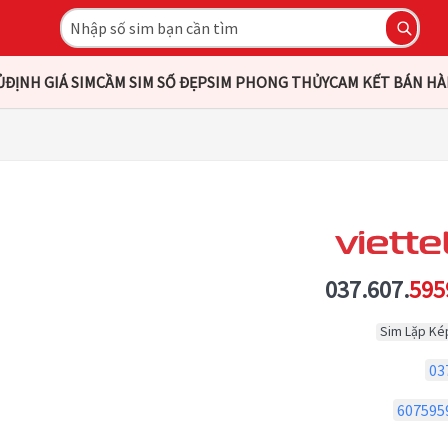
Ủ
ĐỊNH GIÁ SIM
CẦM SIM SỐ ĐẸP
SIM PHONG THỦY
CAM KẾT BÁN H
037.607.
595
Sim Lặp Ké
03
607595