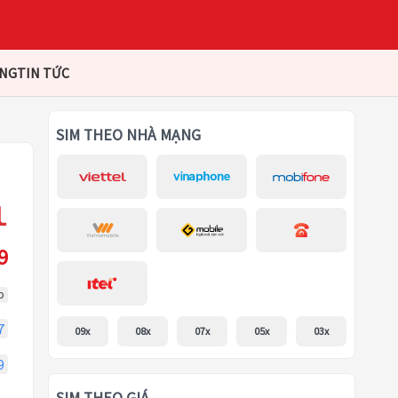
ÀNG
TIN TỨC
SIM THEO NHÀ MẠNG
9
p
7
09x
08x
07x
05x
03x
9